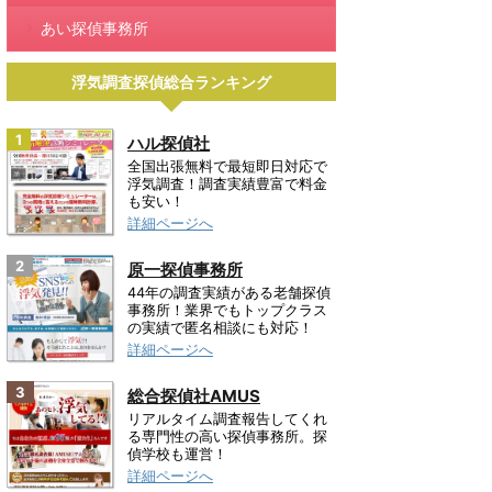
あい探偵事務所
浮気調査探偵総合ランキング
1
ハル探偵社
全国出張無料で最短即日対応で
浮気調査！調査実績豊富で料金
も安い！
詳細ページへ
2
原一探偵事務所
44年の調査実績がある老舗探偵
事務所！業界でもトップクラス
の実績で匿名相談にも対応！
詳細ページへ
3
総合探偵社AMUS
リアルタイム調査報告してくれ
る専門性の高い探偵事務所。探
偵学校も運営！
詳細ページへ