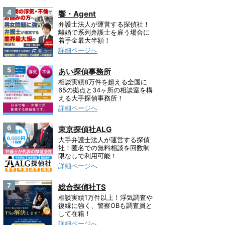
4
響・Agent
弁護士法人が運営する探偵社！
離婚で系列弁護士を雇う場合に
着手金最大半額！
詳細ページへ
5
あい探偵事務所
相談実績8万件を超える全国に
65の拠点と34ヶ所の相談室を構
える大手探偵事務所！
詳細ページへ
6
東京探偵社ALG
大手弁護士法人が運営する探偵
社！匿名での無料相談を回数制
限なしで利用可能！
詳細ページへ
7
総合探偵社TS
相談実績1万件以上！浮気調査や
復縁に強く、警察OBも調査員と
して在籍！
詳細ページへ